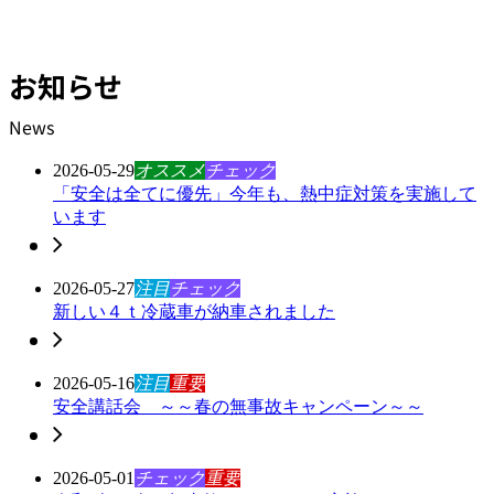
これからもお客様にご満足頂けるよう「冷凍・冷蔵運送のプロ
集団」として邁進してまいりま
す。
お知らせ
News
2026-05-29
オススメ
チェック
「安全は全てに優先」今年も、熱中症対策を実施して
います
2026-05-27
注目
チェック
新しい４ｔ冷蔵車が納車されました
2026-05-16
注目
重要
安全講話会 ～～春の無事故キャンペーン～～
2026-05-01
チェック
重要