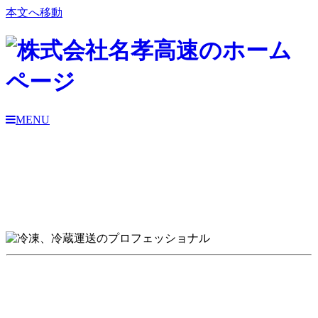
本文へ移動
MENU
「全ては安全に優先」
を旗印に、
今日も大切な荷物をお届けしています。
冷凍・冷蔵技術の発展とともに冷凍・冷蔵食品の需要は年々拡
大しており、
輸送環境もその高い要求に応える必要がありま
す。
弊社は、創業以来、
長年
培ってきた経験と技術に誇りを持ち、